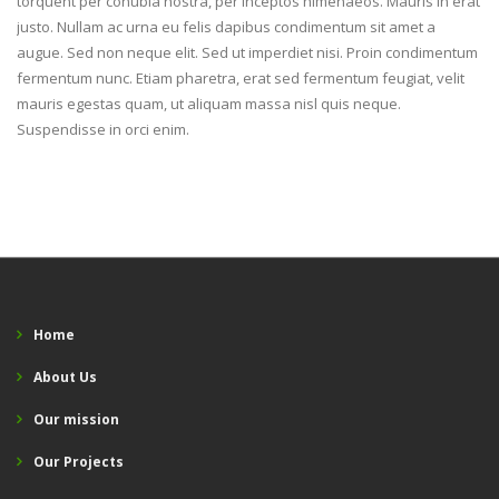
torquent per conubia nostra, per inceptos himenaeos. Mauris in erat
justo. Nullam ac urna eu felis dapibus condimentum sit amet a
augue. Sed non neque elit. Sed ut imperdiet nisi. Proin condimentum
fermentum nunc. Etiam pharetra, erat sed fermentum feugiat, velit
mauris egestas quam, ut aliquam massa nisl quis neque.
Suspendisse in orci enim.
Home
About Us
Our mission
Our Projects